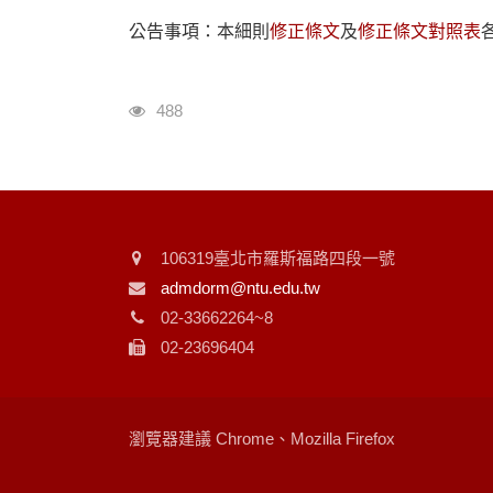
公告事項：​本細則
修正條文
及
修正條文對照表
瀏覽人次
488
106319臺北市羅斯福路四段一號
admdorm@ntu.edu.tw
02-33662264~8
02-23696404
瀏覽器建議 Chrome、Mozilla Firefox